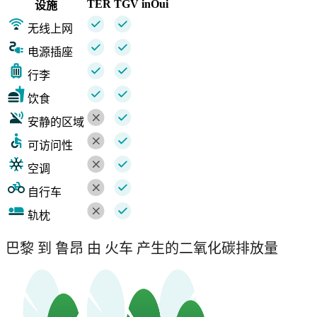
TER
TGV inOui
设施
无线上网
电源插座
行李
饮食
安静的区域
可访问性
空调
自行车
轨枕
巴黎 到 鲁昂 由 火车 产生的二氧化碳排放量