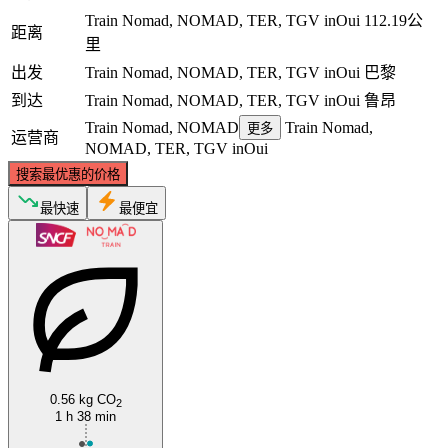
Train Nomad, NOMAD, TER, TGV inOui
112.19公
距离
里
出发
Train Nomad, NOMAD, TER, TGV inOui
巴黎
到达
Train Nomad, NOMAD, TER, TGV inOui
鲁昂
Train Nomad, NOMAD
Train Nomad,
更多
运营商
NOMAD, TER, TGV inOui
搜索最优惠的价格
最快速
最便宜
0.56 kg CO
2
1 h 38 min