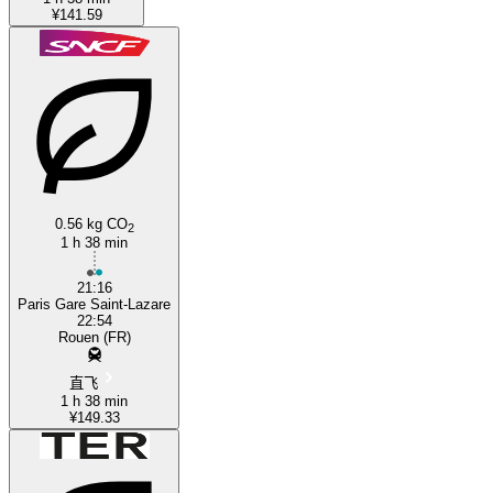
¥141.59
0.56 kg CO
2
1 h 38 min
21:16
Paris Gare Saint-Lazare
22:54
Rouen (FR)
直飞
1 h 38 min
¥149.33