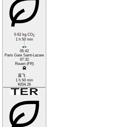
0.62 kg CO
2
1 h 50 min
05:42
Paris Gare Saint-Lazare
07:32
Rouen (FR)
直飞
1 h 50 min
¥204.26