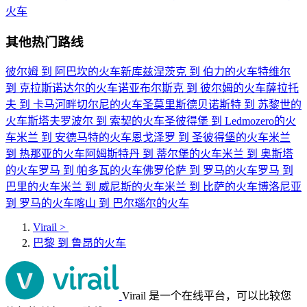
火车
其他热门路线
彼尔姆 到 阿巴坎的火车
新库兹涅茨克 到 伯力的火车
特维尔
到 克拉斯诺达尔的火车
诺亚布尔斯克 到 彼尔姆的火车
薩拉托
夫 到 卡马河畔切尔尼的火车
圣莫里斯德贝诺斯特 到 苏黎世的
火车
斯塔夫罗波尔 到 索契的火车
圣彼得堡 到 Ledmozero的火
车
米兰 到 安德马特的火车
恩戈泽罗 到 圣彼得堡的火车
米兰
到 热那亚的火车
阿姆斯特丹 到 蒂尔堡的火车
米兰 到 奥斯塔
的火车
罗马 到 帕多瓦的火车
佛罗伦萨 到 罗马的火车
罗马 到
巴里的火车
米兰 到 威尼斯的火车
米兰 到 比萨的火车
博洛尼亚
到 罗马的火车
喀山 到 巴尔瑙尔的火车
Virail
>
巴黎 到 鲁昂的火车
Virail 是一个在线平台，可以比较您