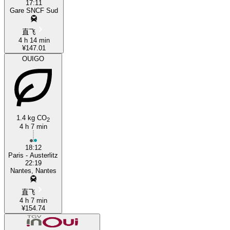
17:11
Gare SNCF Sud
直飞
4 h 14 min
¥147.01
OUIGO
1.4 kg CO
2
4 h 7 min
18:12
Paris - Austerlitz
22:19
Nantes, Nantes
直飞
4 h 7 min
¥154.74