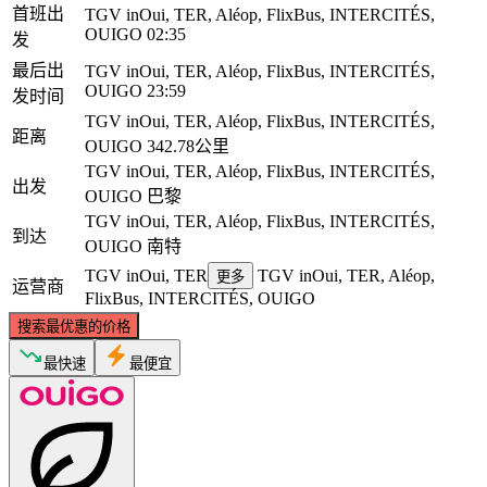
首班出
TGV inOui, TER, Aléop, FlixBus, INTERCITÉS,
OUIGO
02:35
发
最后出
TGV inOui, TER, Aléop, FlixBus, INTERCITÉS,
OUIGO
23:59
发时间
TGV inOui, TER, Aléop, FlixBus, INTERCITÉS,
距离
OUIGO
342.78公里
TGV inOui, TER, Aléop, FlixBus, INTERCITÉS,
出发
OUIGO
巴黎
TGV inOui, TER, Aléop, FlixBus, INTERCITÉS,
到达
OUIGO
南特
TGV inOui, TER
TGV inOui, TER, Aléop,
更多
运营商
FlixBus, INTERCITÉS, OUIGO
搜索最优惠的价格
最快速
最便宜