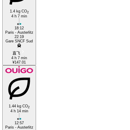
1.4 kg CO
2
4 h 7 min
18:12
Paris - Austerlitz
22:19
Gare SNCF Sud
直飞
4 h 7 min
¥147.01
1.44 kg CO
2
4 h 14 min
12:57
Paris - Austerlitz