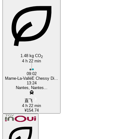
1.48 kg CO
2
4 h 22 min
09:02
Marne-La-ValléE Chessy Di...
13:24
Nantes, Nantes...
直飞
4 h 22 min
¥154.74