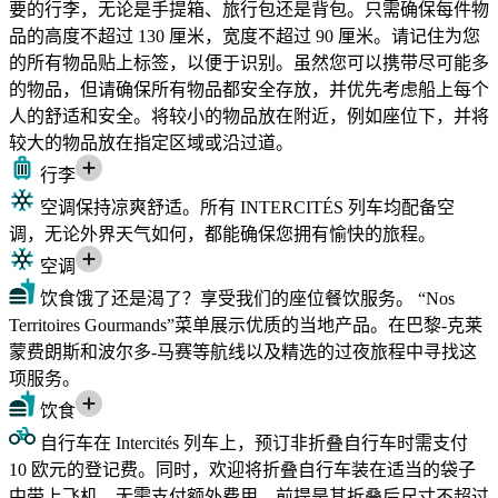
要的行李，无论是手提箱、旅行包还是背包。只需确保每件物
品的高度不超过 130 厘米，宽度不超过 90 厘米。请记住为您
的所有物品贴上标签，以便于识别。虽然您可以携带尽可能多
的物品，但请确保所有物品都安全存放，并优先考虑船上每个
人的舒适和安全。将较小的物品放在附近，例如座位下，并将
较大的物品放在指定区域或沿过道。
行李
空调
保持凉爽舒适。所有 INTERCITÉS 列车均配备空
调，无论外界天气如何，都能确保您拥有愉快的旅程。
空调
饮食
饿了还是渴了？享受我们的座位餐饮服务。 “Nos
Territoires Gourmands”菜单展示优质的当地产品。在巴黎-克莱
蒙费朗斯和波尔多-马赛等航线以及精选的过夜旅程中寻找这
项服务。
饮食
自行车
在 Intercités 列车上，预订非折叠自行车时需支付
10 欧元的登记费。同时，欢迎将折叠自行车装在适当的袋子
中带上飞机，无需支付额外费用，前提是其折叠后尺寸不超过