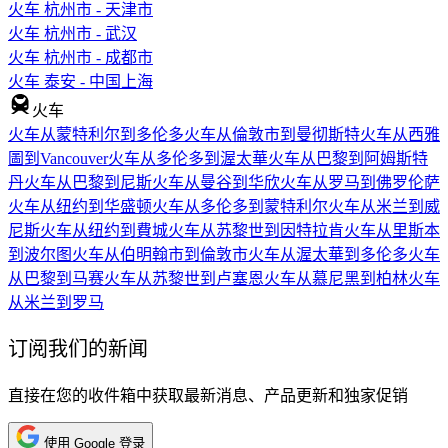
火车 杭州市 - 天津市
火车 杭州市 - 武汉
火车 杭州市 - 成都市
火车 泰安 - 中国上海
火车
火车从蒙特利尔到多伦多
火车从倫敦市到曼彻斯特
火车从西雅
圖到Vancouver
火车从多伦多到渥太華
火车从巴黎到阿姆斯特
丹
火车从巴黎到尼斯
火车从曼谷到华欣
火车从罗马到佛罗伦萨
火车从纽约到华盛顿
火车从多伦多到蒙特利尔
火车从米兰到威
尼斯
火车从纽约到費城
火车从苏黎世到因特拉肯
火车从里斯本
到波尔图
火车从伯明翰市到倫敦市
火车从渥太華到多伦多
火车
从巴黎到马赛
火车从苏黎世到卢塞恩
火车从慕尼黑到柏林
火车
从米兰到罗马
订阅我们的新闻
直接在您的收件箱中获取最新消息、产品更新和独家促销
使用 Google 登录