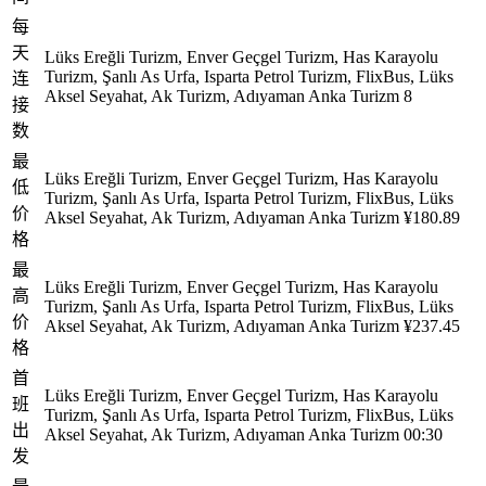
每
天
Lüks Ereğli Turizm, Enver Geçgel Turizm, Has Karayolu
Turizm, Şanlı As Urfa, Isparta Petrol Turizm, FlixBus, Lüks
连
Aksel Seyahat, Ak Turizm, Adıyaman Anka Turizm
8
接
数
最
Lüks Ereğli Turizm, Enver Geçgel Turizm, Has Karayolu
低
Turizm, Şanlı As Urfa, Isparta Petrol Turizm, FlixBus, Lüks
价
Aksel Seyahat, Ak Turizm, Adıyaman Anka Turizm
¥180.89
格
最
Lüks Ereğli Turizm, Enver Geçgel Turizm, Has Karayolu
高
Turizm, Şanlı As Urfa, Isparta Petrol Turizm, FlixBus, Lüks
价
Aksel Seyahat, Ak Turizm, Adıyaman Anka Turizm
¥237.45
格
首
Lüks Ereğli Turizm, Enver Geçgel Turizm, Has Karayolu
班
Turizm, Şanlı As Urfa, Isparta Petrol Turizm, FlixBus, Lüks
出
Aksel Seyahat, Ak Turizm, Adıyaman Anka Turizm
00:30
发