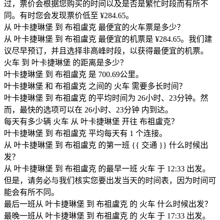
过，票价会根据您购买的时间以及是否是繁忙时段而有所不
同。有时您会发现票价低至 ¥284.65。
从 叶卡捷琳堡 到 布祖盧克 最便宜的火车票是多少？
从 叶卡捷琳堡 到 布祖盧克 最便宜的机票是 ¥284.65。我们建
议尽早预订，并且选择非高峰时段，以获得最便宜的机票。
火车 到 叶卡捷琳堡 的距离是多少？
叶卡捷琳堡 到 布祖盧克 是 700.69公里。
叶卡捷琳堡 和 布祖盧克 之间的 火车 需要多长时间？
叶卡捷琳堡 到 布祖盧克 的平均时间为 26小时、23分钟。然
而，最快的选项可以在 26小时、23分钟 内到达。
每天有多少辆 火车 从 叶卡捷琳堡 开往 布祖盧克？
叶卡捷琳堡 到 布祖盧克 平均每天有 1 个连接。
从 叶卡捷琳堡 到 布祖盧克 的第一班 {{ 交通 }} 什么时候出
发？
从 叶卡捷琳堡 到 布祖盧克 的最早一班 火车 于 12:33 出发。
但是，请务必与我们核实您要出发当天的时间表，因为时间可
能会有所不同。
最后一班从 叶卡捷琳堡 到 布祖盧克 的 火车 什么时候出发？
最晚一班从 叶卡捷琳堡 到 布祖盧克 的 火车 于 17:33 出发。