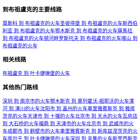
到布祖盧克的主要线路
莫斯科 到 布祖盧克的火车
圣彼得堡 到 布祖盧克的火车
新西伯
利亚 到 布祖盧克的火车
鄂木斯克 到 布祖盧克的火车
薩馬拉
到 布祖盧克的火车
顿河畔罗斯托夫 到 布祖盧克的火车
喀山 到
布祖盧克的火车
相关线路
布祖盧克 到 叶卡捷琳堡的火车
其他热门路线
深圳 到 南京市的火车
鄂木斯克 到 奧列霍沃-祖耶沃的火车
漯
河 到 潢川的火车
沈阳市 到 盖州的火车
車里雅賓斯克 到 雅库
茨克的火车
天津市 到 十堰的火车
北京市 到 天水的火车
瓦房店
到 大石桥的火车
福鼎 到 天津市的火车
北京市 到 武威市的火
车
成都市 到 鹤壁市的火车
車里雅賓斯克 到 新库兹涅茨克的火
车
库尔干 到 叶卡捷琳堡的火车
深圳 到 辛集的火车
新罗西斯克