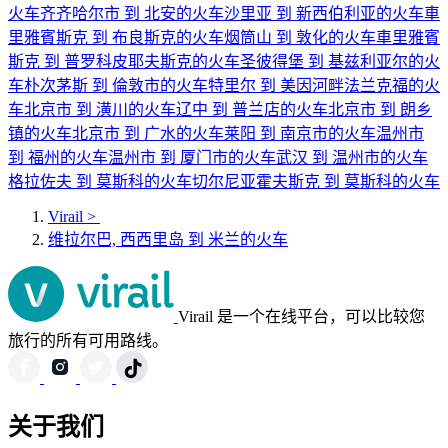
火车
齐齐哈尔市 到 北安的火车
沙里亚 到 新西伯利亚的火车
車
里雅賓斯克 到 布良斯克的火车
烟筒山 到 敦化的火车
車里雅賓
斯克 到 普罗科皮耶夫斯克的火车
圣彼得堡 到 基兹利亚尔的火
车
朴次茅斯 到 倫敦市的火车
特里尔 到 美因河畔法兰克福的火
车
北京市 到 潢川的火车
辽中 到 普兰店的火车
北京市 到 朗乡
镇的火车
北京市 到 广水的火车
莱阳 到 南京市的火车
温州市
到 福州的火车
温州市 到 厦门市的火车
武汉 到 温州市的火车
格拉佐夫 到 莫斯科的火车
切尔尼亚霍夫斯克 到 莫斯科的火车
Virail
>
维拉尔巴, 西西里岛 到 米兰的火车
Virail 是一个在线平台，可以比较您
旅行的所有可用路线。
关于我们