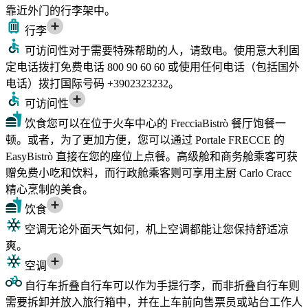
靠近外门的行李架中。
行李
可访问性
对于需要特殊帮助的人，请致电。使用意大利固
定电话拨打免费电话 800 90 60 60 或使用任何电话（包括国外
电话）拨打国际号码 +3902323232。
可访问性
饮食
您可以在位于火车中心的 FrecciaBistrò 餐厅饱餐一
顿。或者，为了更加方便，您可以通过 Portale FRECCE 的
EasyBistrò 直接在您的座位上点餐。高级舱和商务舱乘客可获
赠免费小吃和饮料，而行政舱乘客则可享用主厨 Carlo Cracc
精心烹制的美食。
饮食
空调
无论外面天气如何，机上空调都能让您保持舒适凉
爽。
空调
自行车
折叠自行车可以作为手提行李，而非折叠自行车则
需要拆卸并放入旅行箱中，并在上车前向售票员或站台工作人