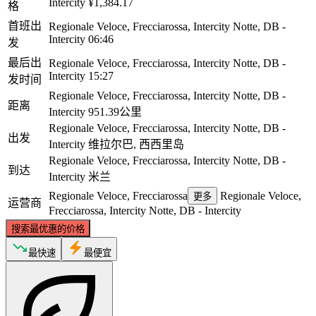
Intercity
¥1,384.17
格
首班出
Regionale Veloce, Frecciarossa, Intercity Notte, DB -
Intercity
06:46
发
最后出
Regionale Veloce, Frecciarossa, Intercity Notte, DB -
Intercity
15:27
发时间
Regionale Veloce, Frecciarossa, Intercity Notte, DB -
距离
Intercity
951.39公里
Regionale Veloce, Frecciarossa, Intercity Notte, DB -
出发
Intercity
维拉尔巴, 西西里岛
Regionale Veloce, Frecciarossa, Intercity Notte, DB -
到达
Intercity
米兰
Regionale Veloce, Frecciarossa
Regionale Veloce,
更多
运营商
Frecciarossa, Intercity Notte, DB - Intercity
搜索最优惠的价格
最快速
最便宜