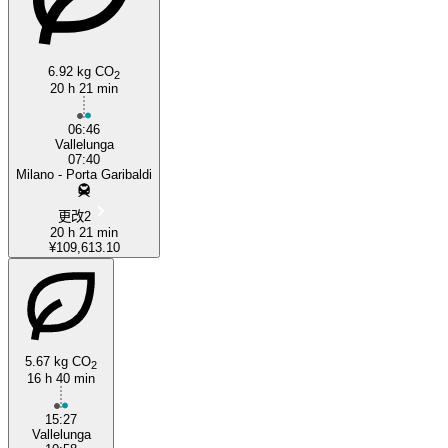
6.92 kg CO
2
20 h 21 min
06:46
Vallelunga
07:40
Milano - Porta Garibaldi
更改2
20 h 21 min
¥109,613.10
5.67 kg CO
2
16 h 40 min
15:27
Vallelunga