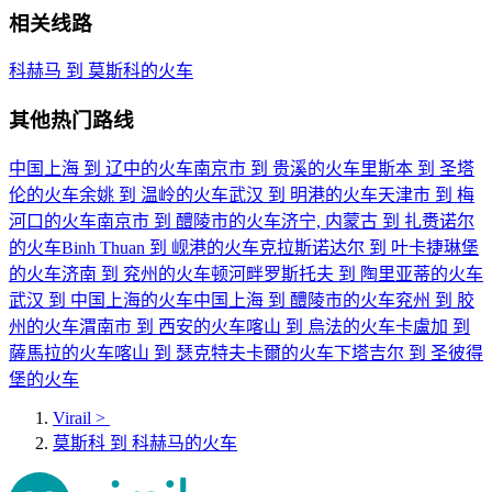
相关线路
科赫马 到 莫斯科的火车
其他热门路线
中国上海 到 辽中的火车
南京市 到 贵溪的火车
里斯本 到 圣塔
伦的火车
余姚 到 温岭的火车
武汉 到 明港的火车
天津市 到 梅
河口的火车
南京市 到 醴陵市的火车
济宁, 内蒙古 到 扎赉诺尔
的火车
Binh Thuan 到 岘港的火车
克拉斯诺达尔 到 叶卡捷琳堡
的火车
济南 到 兖州的火车
顿河畔罗斯托夫 到 陶里亚蒂的火车
武汉 到 中国上海的火车
中国上海 到 醴陵市的火车
兖州 到 胶
州的火车
渭南市 到 西安的火车
喀山 到 烏法的火车
卡盧加 到
薩馬拉的火车
喀山 到 瑟克特夫卡爾的火车
下塔吉尔 到 圣彼得
堡的火车
Virail
>
莫斯科 到 科赫马的火车