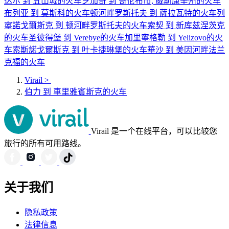
达尔 到 五山城的火车
芝加哥 到 哥伦布市, 威斯康辛州的火车
布列亚 到 莫斯科的火车
顿河畔罗斯托夫 到 薩拉瓦特的火车
列
寧諾戈爾斯克 到 顿河畔罗斯托夫的火车
索契 到 新库兹涅茨克
的火车
圣彼得堡 到 Verebye的火车
加里寧格勒 到 Yelizovo的火
车
索斯諾戈爾斯克 到 叶卡捷琳堡的火车
華沙 到 美因河畔法兰
克福的火车
Virail
>
伯力 到 車里雅賓斯克的火车
Virail 是一个在线平台，可以比较您
旅行的所有可用路线。
关于我们
隐私政策
法律信息