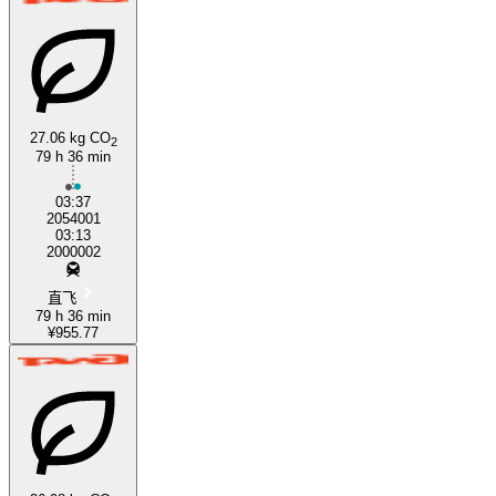
27.06 kg CO
2
79 h 36 min
03:37
2054001
03:13
2000002
直飞
79 h 36 min
¥955.77