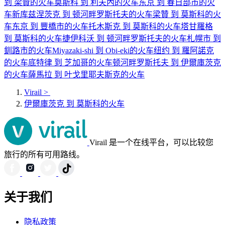
到 梁贊的火车
莫斯科 到 利夫內的火车
东京 到 春日部市的火
车
新库兹涅茨克 到 顿河畔罗斯托夫的火车
梁贊 到 莫斯科的火
车
东京 到 豐橋市的火车
托木斯克 到 莫斯科的火车
塔甘羅格
到 莫斯科的火车
捷伊科沃 到 顿河畔罗斯托夫的火车
札幌市 到
釧路市的火车
Miyazaki-shi 到 Obi-eki的火车
纽约 到 羅阿諾克
的火车
底特律 到 芝加哥的火车
顿河畔罗斯托夫 到 伊爾庫茨克
的火车
薩馬拉 到 叶戈里耶夫斯克的火车
Virail
>
伊爾庫茨克 到 莫斯科的火车
Virail 是一个在线平台，可以比较您
旅行的所有可用路线。
关于我们
隐私政策