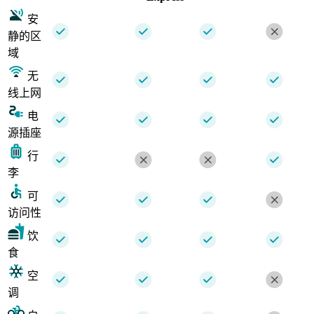
安
静的区
域
无
线上网
电
源插座
行
李
可
访问性
饮
食
空
调