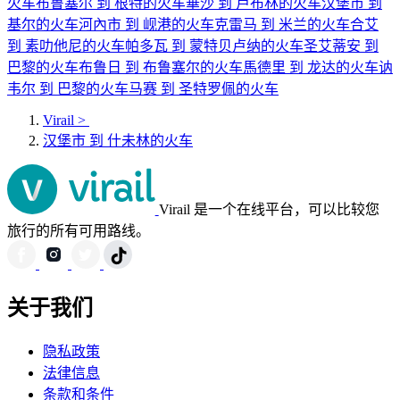
火车
布鲁塞尔 到 根特的火车
華沙 到 卢布林的火车
汉堡市 到
基尔的火车
河內市 到 岘港的火车
克雷马 到 米兰的火车
合艾
到 素叻他尼的火车
帕多瓦 到 蒙特贝卢纳的火车
圣艾蒂安 到
巴黎的火车
布鲁日 到 布鲁塞尔的火车
馬德里 到 龙达的火车
讷
韦尔 到 巴黎的火车
马赛 到 圣特罗佩的火车
Virail
>
汉堡市 到 什未林的火车
Virail 是一个在线平台，可以比较您
旅行的所有可用路线。
关于我们
隐私政策
法律信息
条款和条件