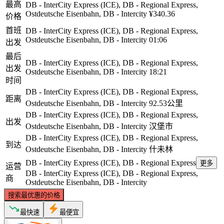
最高
DB - InterCity Express (ICE), DB - Regional Express,
Ostdeutsche Eisenbahn, DB - Intercity
¥340.36
价格
首班
DB - InterCity Express (ICE), DB - Regional Express,
Ostdeutsche Eisenbahn, DB - Intercity
01:06
出发
最后
DB - InterCity Express (ICE), DB - Regional Express,
出发
Ostdeutsche Eisenbahn, DB - Intercity
18:21
时间
DB - InterCity Express (ICE), DB - Regional Express,
距离
Ostdeutsche Eisenbahn, DB - Intercity
92.53公里
DB - InterCity Express (ICE), DB - Regional Express,
出发
Ostdeutsche Eisenbahn, DB - Intercity
汉堡市
DB - InterCity Express (ICE), DB - Regional Express,
到达
Ostdeutsche Eisenbahn, DB - Intercity
什未林
DB - InterCity Express (ICE), DB - Regional Express
更多
运营
DB - InterCity Express (ICE), DB - Regional Express,
商
Ostdeutsche Eisenbahn, DB - Intercity
搜索最优惠的价格
最快速
最便宜