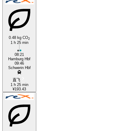
0.48 kg CO
2
1 h 25 min
08:21
Hamburg Hbf
09:46
Schwerin Hbf
直飞
1 h 25 min
¥193.43