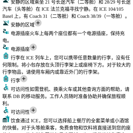
安静的区域
乘坐 21 号长途汽车（二等舱）和 28/29 号长途
汽车（头等舱）在 ICE 法兰克福寻找宁静。在 ICE 104/105
Basel 上，有 Coach 31（二等舱）和 Coach 38/39（一等舱）。
安静的区域
电源插座
火车上每两个座位都有一个电源插座，保持充
电。
电源插座
行李
在 ICE 列车上，您可以携带任意数量的行李，没有任
何限制。将小包存放在头顶行李架上或座椅下方。对于较大的
行李物品，请使用车厢内或靠近外门的行李架。
行李
可访问性
如需登机、换乘火车或其他查询方面的帮助，请
联系 DB 的移动服务。工作人员随时准备协助并确保旅程顺
利。
可访问性
饮食
通过 ICE，您可以选择船上餐厅的全套菜单或小酒馆
的快餐。对于头等舱乘客，免费食物和饮料将直接送到您的座