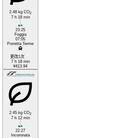
2.48 kg CO
2
7 h 18 min
23:25
Foggia
07:05
Porretta Terme
更改1次
7 h 18 min
¥413.94
2.45 kg CO
2
7 h 12 min
22:27
Incoronata