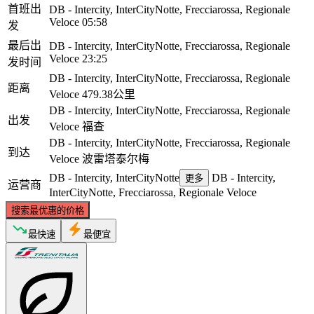
首班出
DB - Intercity, InterCityNotte, Frecciarossa, Regionale
Veloce
05:58
发
最后出
DB - Intercity, InterCityNotte, Frecciarossa, Regionale
Veloce
23:25
发时间
DB - Intercity, InterCityNotte, Frecciarossa, Regionale
距离
Veloce
479.38公里
DB - Intercity, InterCityNotte, Frecciarossa, Regionale
出发
Veloce
福查
DB - Intercity, InterCityNotte, Frecciarossa, Regionale
到达
Veloce
波雷塔泰尔梅
DB - Intercity, InterCityNotte
DB - Intercity,
更多
运营商
InterCityNotte, Frecciarossa, Regionale Veloce
搜索最优惠的价格
最快速
最便宜