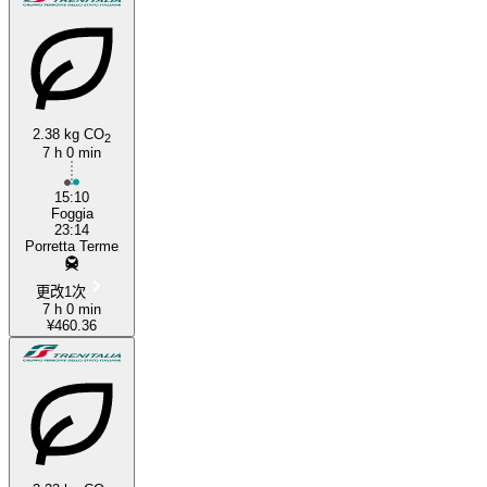
2.38 kg CO
2
7 h 0 min
15:10
Foggia
23:14
Porretta Terme
更改1次
7 h 0 min
¥460.36