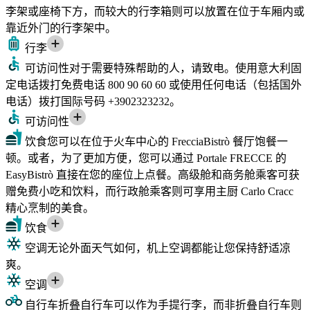
李架或座椅下方，而较大的行李箱则可以放置在位于车厢内或
靠近外门的行李架中。
行李
可访问性
对于需要特殊帮助的人，请致电。使用意大利固
定电话拨打免费电话 800 90 60 60 或使用任何电话（包括国外
电话）拨打国际号码 +3902323232。
可访问性
饮食
您可以在位于火车中心的 FrecciaBistrò 餐厅饱餐一
顿。或者，为了更加方便，您可以通过 Portale FRECCE 的
EasyBistrò 直接在您的座位上点餐。高级舱和商务舱乘客可获
赠免费小吃和饮料，而行政舱乘客则可享用主厨 Carlo Cracc
精心烹制的美食。
饮食
空调
无论外面天气如何，机上空调都能让您保持舒适凉
爽。
空调
自行车
折叠自行车可以作为手提行李，而非折叠自行车则