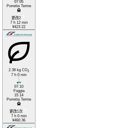
07:05
Porretta Terme
更改2
7 h 12 min
¥423.22
2.38 kg CO
2
7 h 0 min
07:10
Foggia
15:14
Porretta Terme
更改1次
7 h 0 min
¥460.36