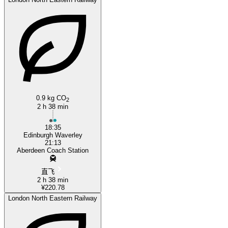
0.9 kg CO
2
2 h 38 min
18:35
Edinburgh Waverley
21:13
Aberdeen Coach Station
直飞
2 h 38 min
¥220.78
London North Eastern Railway