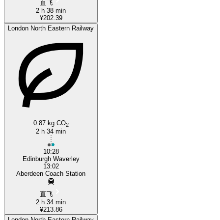
直飞
2 h 38 min
¥202.39
London North Eastern Railway
0.87 kg CO
2
2 h 34 min
10:28
Edinburgh Waverley
13:02
Aberdeen Coach Station
直飞
2 h 34 min
¥213.86
London North Eastern Railway