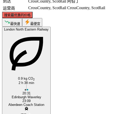
到达
CrossCountry, ScotRail
阿伯丁
CrossCountry, ScotRail
CrossCountry, ScotRail
运营商
搜索最优惠的价格
最快速
最便宜
London North Eastern Railway
0.9 kg CO
2
2 h 38 min
20:31
Edinburgh Waverley
23:09
Aberdeen Coach Station