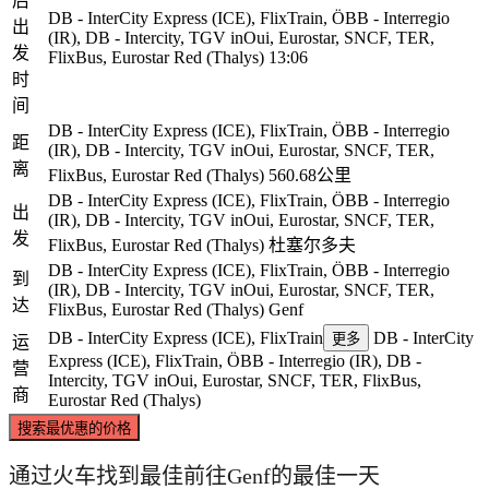
后
DB - InterCity Express (ICE), FlixTrain, ÖBB - Interregio
出
(IR), DB - Intercity, TGV inOui, Eurostar, SNCF, TER,
发
FlixBus, Eurostar Red (Thalys)
13:06
时
间
DB - InterCity Express (ICE), FlixTrain, ÖBB - Interregio
距
(IR), DB - Intercity, TGV inOui, Eurostar, SNCF, TER,
离
FlixBus, Eurostar Red (Thalys)
560.68公里
DB - InterCity Express (ICE), FlixTrain, ÖBB - Interregio
出
(IR), DB - Intercity, TGV inOui, Eurostar, SNCF, TER,
发
FlixBus, Eurostar Red (Thalys)
杜塞尔多夫
DB - InterCity Express (ICE), FlixTrain, ÖBB - Interregio
到
(IR), DB - Intercity, TGV inOui, Eurostar, SNCF, TER,
达
FlixBus, Eurostar Red (Thalys)
Genf
DB - InterCity Express (ICE), FlixTrain
DB - InterCity
更多
运
Express (ICE), FlixTrain, ÖBB - Interregio (IR), DB -
营
Intercity, TGV inOui, Eurostar, SNCF, TER, FlixBus,
商
Eurostar Red (Thalys)
搜索最优惠的价格
通过火车找到最佳前往Genf的最佳一天