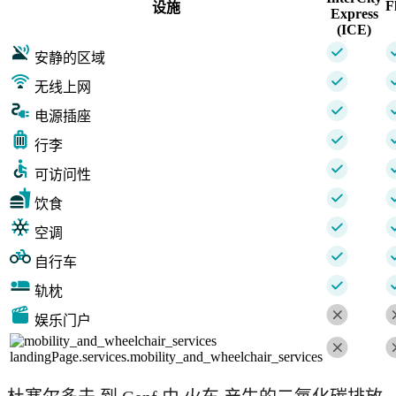
F
设施
Express
(ICE)
安静的区域
无线上网
电源插座
行李
可访问性
饮食
空调
自行车
轨枕
娱乐门户
landingPage.services.mobility_and_wheelchair_services