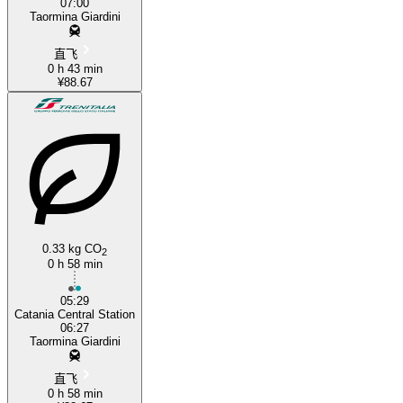
07:00
Taormina Giardini
直飞
0 h 43 min
¥88.67
0.33 kg CO
2
0 h 58 min
05:29
Catania Central Station
06:27
Taormina Giardini
直飞
0 h 58 min