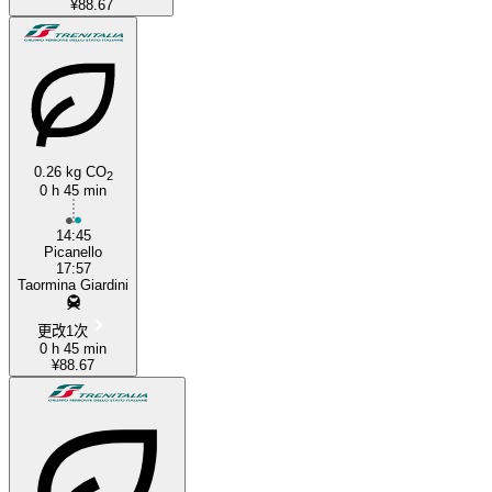
¥88.67
0.26 kg CO
2
0 h 45 min
14:45
Picanello
17:57
Taormina Giardini
更改1次
0 h 45 min
¥88.67