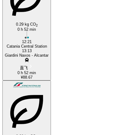
0.29 kg CO
2
0 h 52 min
12:21
Catania Central Station
13:13
Giardini Naxos - Alcantar
直飞
0 h 52 min
¥88.67