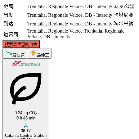
距离
Trenitalia, Regionale Veloce, DB - Intercity
42.96公里
出发
Trenitalia, Regionale Veloce, DB - Intercity
卡塔尼亚
到达
Trenitalia, Regionale Veloce, DB - Intercity
陶尔米纳
Trenitalia, Regionale Veloce
Trenitalia, Regionale
运营商
Veloce, DB - Intercity
搜索最优惠的价格
最快速
最便宜
0.24 kg CO
2
0 h 43 min
06:17
Catania Central Station