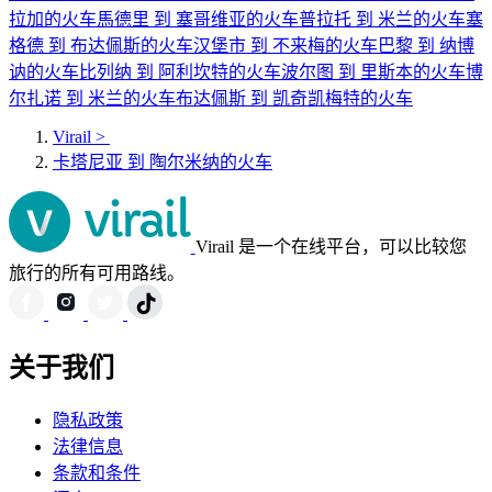
拉加的火车
馬德里 到 塞哥维亚的火车
普拉托 到 米兰的火车
塞
格德 到 布达佩斯的火车
汉堡市 到 不来梅的火车
巴黎 到 纳博
讷的火车
比列纳 到 阿利坎特的火车
波尔图 到 里斯本的火车
博
尔扎诺 到 米兰的火车
布达佩斯 到 凯奇凯梅特的火车
Virail
>
卡塔尼亚 到 陶尔米纳的火车
Virail 是一个在线平台，可以比较您
旅行的所有可用路线。
关于我们
隐私政策
法律信息
条款和条件