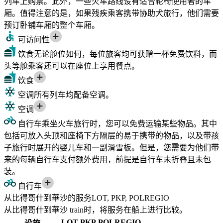
列车上购票。此外，一些火车路线设有适合轮椅使用者的车
厢。值得注意的是，如果残疾乘客携带协助犬旅行，他们需要
预订卧铺车厢的整个车厢。
可访问性
饮食
无论舱位如何，每位旅客均可获赠一杯免费饮料，而
头等舱乘客还可以在座位上享用餐点。
饮食
空调
所有列车均配备空调。
空调
自行车
乘坐火车旅行时，您可以免费运输某些物品。其中
包括可放入头顶和座椅下方隔层的易于携带的物品，以及带孩
子旅行时展开的婴儿车和一副滑雪板。但是，您需要为他们带
来的每辆自行车支付额外费用，前提是自行车未折叠且未包
装。
自行车
从比得哥什到華沙的服务LOT, PKP, POLREGIO
从比得哥什到華沙 train时，将服务在船上进行比较。
LOT
PKP
POLREGIO