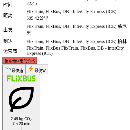
22:45
时间
FlixTrain, FlixBus, DB - InterCity Express (ICE)
距离
505.42公里
FlixTrain, FlixBus, DB - InterCity Express (ICE)
慕尼
出发
黑
到达
FlixTrain, FlixBus, DB - InterCity Express (ICE)
柏林
FlixTrain, FlixBus
FlixTrain, FlixBus, DB - InterCity
运营商
Express (ICE)
搜索最优惠的价格
最快速
最便宜
2.49 kg CO
2
7 h 20 min