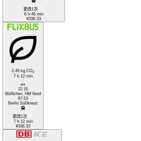
更改1次
6 h 45 min
¥336.33
2.45 kg CO
2
7 h 12 min
22:15
MüNchen, Hbf Nord
07:53
Berlin SüDkreuz
更改1次
7 h 12 min
¥336.33