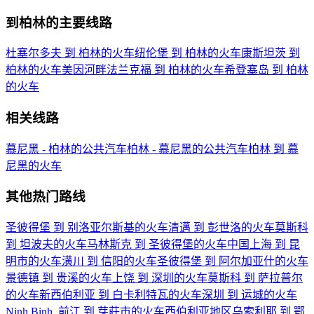
到柏林的主要线路
杜塞尔多夫 到 柏林的火车
纽伦堡 到 柏林的火车
康斯坦茨 到
柏林的火车
美因河畔法兰克福 到 柏林的火车
希登塞岛 到 柏林
的火车
相关线路
慕尼黑 - 柏林的公共汽车
柏林 - 慕尼黑的公共汽车
柏林 到 慕
尼黑的火车
其他热门路线
圣彼得堡 到 别洛亚尔斯基的火车
清邁 到 彭世洛的火车
莫斯科
到 坦波夫的火车
马林斯克 到 圣彼得堡的火车
中国上海 到 昆
明市的火车
潢川 到 信阳的火车
圣彼得堡 到 阿尔加亚什的火车
景德镇 到 贵溪的火车
上饶 到 深圳的火车
莫斯科 到 萨拉普尔
的火车
新西伯利亚 到 白卡利特瓦的火车
深圳 到 运城的火车
Ninh Binh, 前江 到 芽莊市的火车
西伯利亚地区乌索利耶 到 鄂