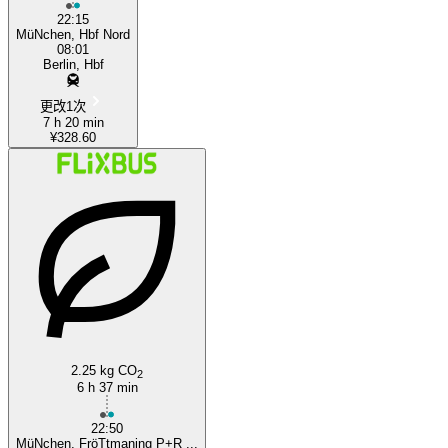
22:15
MüNchen, Hbf Nord
08:01
Berlin, Hbf
更改1次
7 h 20 min
¥328.60
2.25 kg CO
2
6 h 37 min
22:50
MüNchen, FröTtmaning P+R ...