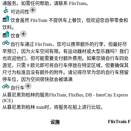
通服务。如需任何帮助，请联系 FlixTrain。
可访问性
饮食
虽然 FlixTrain 不提供车上餐饮，但欢迎您自带零食和
饮料。
饮食
自行车
通过 FlixTrain，您可以携带额外的行李，但最好尽
早预订，因为火车空间有限。有运动器材或大型乐器吗？我们
也欢迎他们，但可能需要支付额外费用。如果您骑自行车四处
游览，只需 9 欧元即可将自行车停放在特定区域，但要确保其
尺寸为标准且没有额外的附件。请记得尽早为您的自行车预留
停车位，因为空间很快就会被填满
自行车
从慕尼黑到柏林的服务FlixTrain, FlixBus, DB - InterCity Express
(ICE)
从慕尼黑到柏林 train时，将服务在船上进行比较。
FlixTrain
F
设施