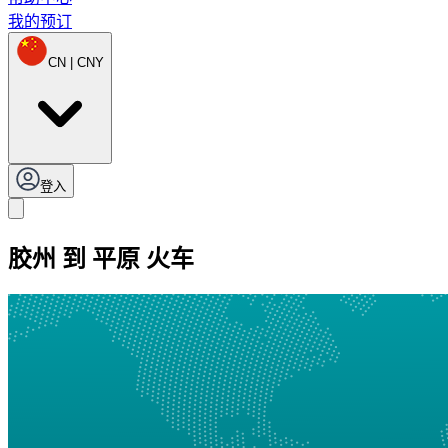
我的预订
CN | CNY
登入
胶州 到 平原 火车