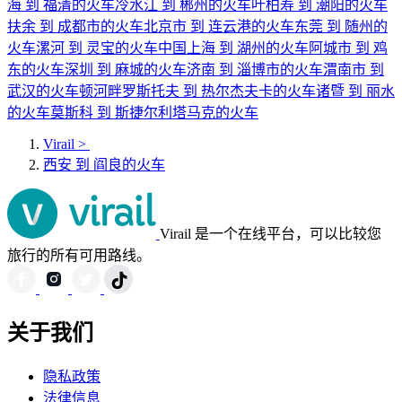
海 到 福清的火车
冷水江 到 郴州的火车
叶柏寿 到 潮阳的火车
扶余 到 成都市的火车
北京市 到 连云港的火车
东莞 到 随州的
火车
漯河 到 灵宝的火车
中国上海 到 湖州的火车
阿城市 到 鸡
东的火车
深圳 到 麻城的火车
济南 到 淄博市的火车
渭南市 到
武汉的火车
顿河畔罗斯托夫 到 热尔杰夫卡的火车
诸暨 到 丽水
的火车
莫斯科 到 斯捷尔利塔马克的火车
Virail
>
西安 到 阎良的火车
Virail 是一个在线平台，可以比较您
旅行的所有可用路线。
关于我们
隐私政策
法律信息