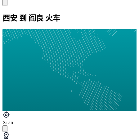
西安 到 阎良 火车
Xi'an