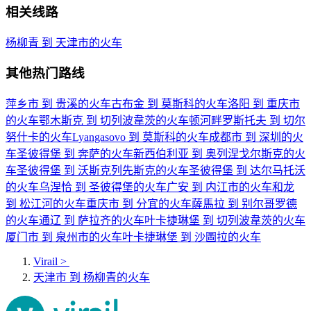
相关线路
杨柳青 到 天津市的火车
其他热门路线
萍乡市 到 贵溪的火车
古布金 到 莫斯科的火车
洛阳 到 重庆市
的火车
鄂木斯克 到 切列波韋茨的火车
顿河畔罗斯托夫 到 切尔
努什卡的火车
Lyangasovo 到 莫斯科的火车
成都市 到 深圳的火
车
圣彼得堡 到 奔萨的火车
新西伯利亚 到 奥列涅戈尔斯克的火
车
圣彼得堡 到 沃斯克列先斯克的火车
圣彼得堡 到 达尔马托沃
的火车
乌涅恰 到 圣彼得堡的火车
广安 到 内江市的火车
和龙
到 松江河的火车
重庆市 到 分宜的火车
薩馬拉 到 别尔哥罗德
的火车
通辽 到 萨拉齐的火车
叶卡捷琳堡 到 切列波韋茨的火车
厦门市 到 泉州市的火车
叶卡捷琳堡 到 沙圖拉的火车
Virail
>
天津市 到 杨柳青的火车