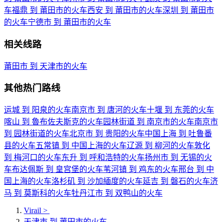
车
福鼎 到 莆田市的火车
西安 到 莆田市的火车
深圳 到 莆田市
的火车
宁德市 到 莆田市的火车
相关线路
莆田市 到 天津市的火车
其他热门路线
运城 到 阳泉的火车
南京市 到 唐河的火车
十堰 到 东莞的火车
喀山 到 魯布佐夫斯克的火车
园林街道 到 南京市的火车
南京市
到 园林街道的火车
北京市 到 贵阳的火车
中国上海 到 吐鲁番
县的火车
五常镇 到 中国上海的火车
辽源 到 柳河的火车
敦化
到 梅河口的火车
东升 到 呼和浩特的火车
扬州市 到 无锡的火
车
布达佩斯 到 皇宫堡的火车
苇河镇 到 鸡东的火车
邢台 到 中
国上海的火车
洛杉矶 到 沙加緬度的火车
延吉 到 磐石的火车
济
马 到 莫斯科的火车
牡丹江市 到 双鸭山的火车
Virail
>
天津市 到 莆田市的火车