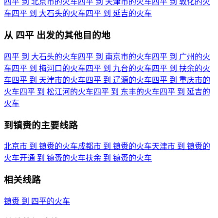
四平 到 北京市的火车
四平 到 天津市的火车
四平 到 敦化的火
车
四平 到 大石头的火车
四平 到 延吉的火车
从 四平 出发的其他目的地
四平 到 大石头的火车
四平 到 南京市的火车
四平 到 广州的火
车
四平 到 梅河口的火车
四平 到 九台的火车
四平 到 扶余的火
车
四平 到 天津市的火车
四平 到 辽源的火车
四平 到 重庆市的
火车
四平 到 松江河的火车
四平 到 东丰的火车
四平 到 延吉的
火车
到镇赉的主要线路
北京市 到 镇赉的火车
成都市 到 镇赉的火车
天津市 到 镇赉的
火车
开通 到 镇赉的火车
扶余 到 镇赉的火车
相关线路
镇赉 到 四平的火车