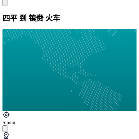
四平 到 镇赉 火车
Siping