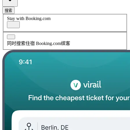
搜索
Stay with Booking.com
同时搜索住宿 Booking.com缤客