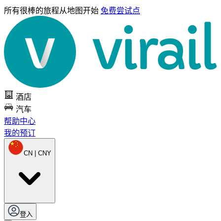
所有很棒的旅程
从地图开始
免费尝试点
酒店
汽车
帮助中心
我的预订
CN | CNY
登入