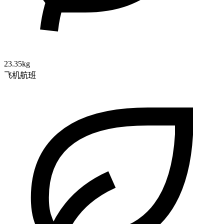
23.35kg
飞机航班