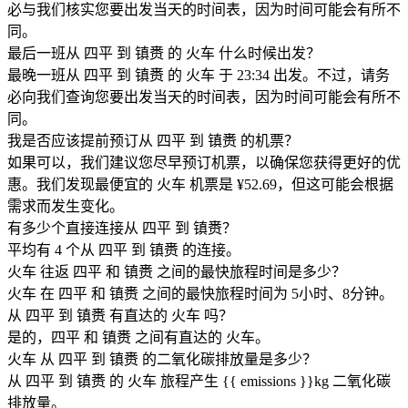
必与我们核实您要出发当天的时间表，因为时间可能会有所不
同。
最后一班从 四平 到 镇赉 的 火车 什么时候出发？
最晚一班从 四平 到 镇赉 的 火车 于 23:34 出发。不过，请务
必向我们查询您要出发当天的时间表，因为时间可能会有所不
同。
我是否应该提前预订从 四平 到 镇赉 的机票？
如果可以，我们建议您尽早预订机票，以确保您获得更好的优
惠。我们发现最便宜的 火车 机票是 ¥52.69，但这可能会根据
需求而发生变化。
有多少个直接连接从 四平 到 镇赉？
平均有 4 个从 四平 到 镇赉 的连接。
火车 往返 四平 和 镇赉 之间的最快旅程时间是多少？
火车 在 四平 和 镇赉 之间的最快旅程时间为 5小时、8分钟。
从 四平 到 镇赉 有直达的 火车 吗？
是的，四平 和 镇赉 之间有直达的 火车。
火车 从 四平 到 镇赉 的二氧化碳排放量是多少？
从 四平 到 镇赉 的 火车 旅程产生 {{ emissions }}kg 二氧化碳
排放量。