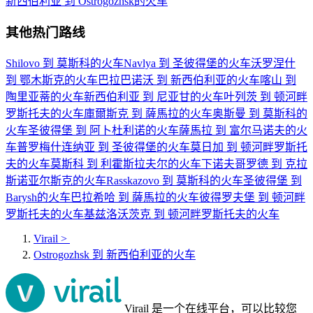
新西伯利亚 到 Ostrogozhsk的火车
其他热门路线
Shilovo 到 莫斯科的火车
Navlya 到 圣彼得堡的火车
沃罗涅什
到 鄂木斯克的火车
巴拉巴诺沃 到 新西伯利亚的火车
喀山 到
陶里亚蒂的火车
新西伯利亚 到 尼亚甘的火车
叶列茨 到 顿河畔
罗斯托夫的火车
庫爾斯克 到 薩馬拉的火车
奥斯曼 到 莫斯科的
火车
圣彼得堡 到 阿卜杜利诺的火车
薩馬拉 到 富尔马诺夫的火
车
普罗梅什连纳亚 到 圣彼得堡的火车
莫日加 到 顿河畔罗斯托
夫的火车
莫斯科 到 利霍斯拉夫尔的火车
下诺夫哥罗德 到 克拉
斯诺亚尔斯克的火车
Rasskazovo 到 莫斯科的火车
圣彼得堡 到
Barysh的火车
巴拉希哈 到 薩馬拉的火车
彼得罗夫堡 到 顿河畔
罗斯托夫的火车
基兹洛沃茨克 到 顿河畔罗斯托夫的火车
Virail
>
Ostrogozhsk 到 新西伯利亚的火车
Virail 是一个在线平台，可以比较您