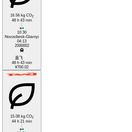
16.56 kg CO
2
48 h 43 min
10:30
Novosibirsk-Glavnyi
04:13
2000002
直飞
48 h 43 min
¥700.02
15.08 kg CO
2
44 h 21 min