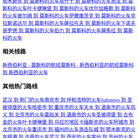
鄂木斯克 到 莫斯科的火车
塔什干 到 莫斯科的火车
烏法 到 莫
斯科的火车
叶卡捷琳堡 到 莫斯科的火车
伏尔加格勒 到 莫斯科
的火车
彼尔姆 到 莫斯科的火车
伊爾庫茨克 到 莫斯科的火车
克
拉斯诺达尔 到 莫斯科的火车
薩拉托夫 到 莫斯科的火车
下诺夫
哥罗德 到 莫斯科的火车
伯力 到 莫斯科的火车
薩馬拉 到 莫斯
科的火车
相关线路
新西伯利亚 - 莫斯科的航班
莫斯科 - 新西伯利亚的航班
莫斯科
到 新西伯利亚的火车
其他热门路线
武汉 到 荆门的火车
南京市 到 呼和浩特的火车
Safonovo 到 圣
彼得堡的火车
哈密市 到 重庆市的火车
天水 到 酒泉市的火车
巩
义 到 北京市的火车
嘉峪关 到 酒泉市的火车
圣彼得堡 到 古布
金的火车
叶卡捷琳堡 到 乌拉尔地区卡缅斯克的火车
阿城市 到
北京市的火车
重庆市 到 福州的火车
游击队城 到 鄂木斯克的火
车
明港 到 许昌的火车
武汉 到 西安的火车
常州 到 苏州的火车