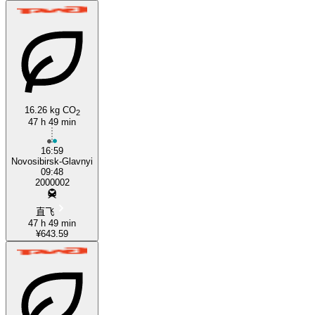
16.26 kg CO
2
47 h 49 min
16:59
Novosibirsk-Glavnyi
09:48
2000002
直飞
47 h 49 min
¥643.59