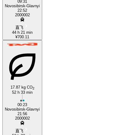
09:31
Novosibirsk-Glavnyi
22:52
2000002
直飞
44 h 21 min
¥700.11
17.87 kg CO
2
52 h 33 min
00:23
Novosibirsk-Glavnyi
21:56
2000002
直飞