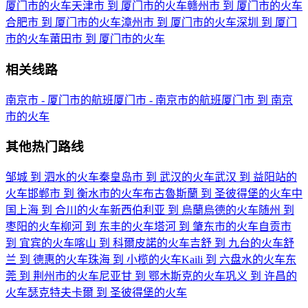
厦门市的火车
天津市 到 厦门市的火车
赣州市 到 厦门市的火车
合肥市 到 厦门市的火车
漳州市 到 厦门市的火车
深圳 到 厦门
市的火车
莆田市 到 厦门市的火车
相关线路
南京市 - 厦门市的航班
厦门市 - 南京市的航班
厦门市 到 南京
市的火车
其他热门路线
邹城 到 泗水的火车
秦皇岛市 到 武汉的火车
武汉 到 益阳站的
火车
邯郸市 到 衡水市的火车
布古魯斯蘭 到 圣彼得堡的火车
中
国上海 到 合川的火车
新西伯利亚 到 烏蘭烏德的火车
随州 到
枣阳的火车
柳河 到 东丰的火车
塔河 到 肇东市的火车
自贡市
到 宜宾的火车
喀山 到 科爾皮諾的火车
吉舒 到 九台的火车
舒
兰 到 德惠的火车
珠海 到 小榄的火车
Kaili 到 六盘水的火车
东
莞 到 荆州市的火车
尼亚甘 到 鄂木斯克的火车
巩义 到 许昌的
火车
瑟克特夫卡爾 到 圣彼得堡的火车