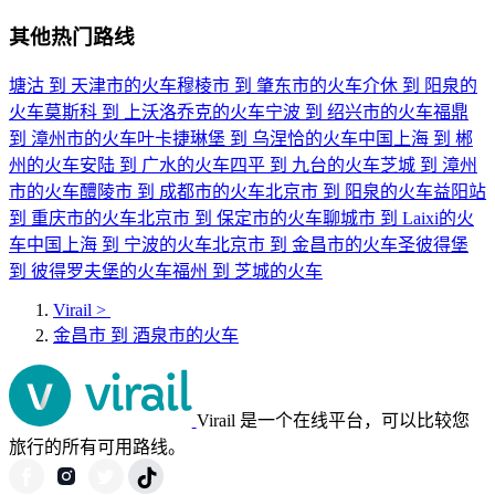
其他热门路线
塘沽 到 天津市的火车
穆棱市 到 肇东市的火车
介休 到 阳泉的
火车
莫斯科 到 上沃洛乔克的火车
宁波 到 绍兴市的火车
福鼎
到 漳州市的火车
叶卡捷琳堡 到 乌涅恰的火车
中国上海 到 郴
州的火车
安陆 到 广水的火车
四平 到 九台的火车
芝城 到 漳州
市的火车
醴陵市 到 成都市的火车
北京市 到 阳泉的火车
益阳站
到 重庆市的火车
北京市 到 保定市的火车
聊城市 到 Laixi的火
车
中国上海 到 宁波的火车
北京市 到 金昌市的火车
圣彼得堡
到 彼得罗夫堡的火车
福州 到 芝城的火车
Virail
>
金昌市 到 酒泉市的火车
Virail 是一个在线平台，可以比较您
旅行的所有可用路线。