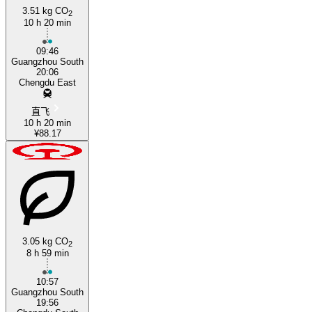
3.51 kg CO
2
10 h 20 min
09:46
Guangzhou South
20:06
Chengdu East
直飞
10 h 20 min
¥88.17
3.05 kg CO
2
8 h 59 min
10:57
Guangzhou South
19:56