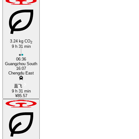
3.24 kg CO
2
9 h 31 min
06:36
Guangzhou South
16:07
Chengdu East
直飞
9 h 31 min
¥85.57