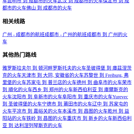
车
昆明市 到 成都市的火车
武汉 到 成都市的火车
保定市 到 成
都市的火车
佛山 到 成都市的火车
相关线路
广州 - 成都市的航班
成都市 - 广州的航班
成都市 到 广州的火
车
其他热门路线
雅罗斯拉夫尔 到 顿河畔罗斯托夫的火车
圣彼得堡 到 庫茲涅茨
克的火车
天津市 到 大同, 安徽省的火车
苏黎世 到 Freiburg, 弗
里堡的火车
苏家屯 到 普兰店的火车
德州 到 曲阜市的火车
荣市
到 順化的火车
西乡 到 郑州的火车
新西伯利亚 到 庫爾斯克的
火车
沈阳市 到 阜新市的火车
阜阳市 到 重庆市的火车
Yurevec
到 圣彼得堡的火车
宁德市 到 莆田市的火车
辽中 到 苏家屯的
火车
平凉市 到 嘉峪关的火车
本溪市 到 昌图的火车
乾州 到 益
阳站的火车
铁岭 到 昌图的火车
重庆市 到 新乡的火车
新西伯利
亚 到 达利涅列琴斯克的火车